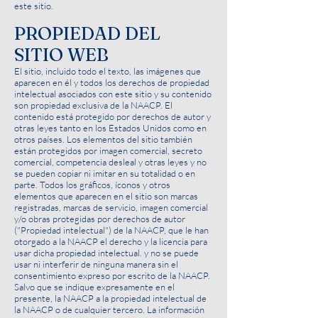
este sitio.
PROPIEDAD DEL
SITIO WEB
El sitio, incluido todo el texto, las imágenes que
aparecen en él y todos los derechos de propiedad
intelectual asociados con este sitio y su contenido
son propiedad exclusiva de la NAACP. El
contenido está protegido por derechos de autor y
otras leyes tanto en los Estados Unidos como en
otros países. Los elementos del sitio también
están protegidos por imagen comercial, secreto
comercial, competencia desleal y otras leyes y no
se pueden copiar ni imitar en su totalidad o en
parte. Todos los gráficos, íconos y otros
elementos que aparecen en el sitio son marcas
registradas, marcas de servicio, imagen comercial
y/o obras protegidas por derechos de autor
("Propiedad intelectual") de la NAACP, que le han
otorgado a la NAACP el derecho y la licencia para
usar dicha propiedad intelectual. y no se puede
usar ni interferir de ninguna manera sin el
consentimiento expreso por escrito de la NAACP.
Salvo que se indique expresamente en el
presente, la NAACP a la propiedad intelectual de
la NAACP o de cualquier tercero. La información