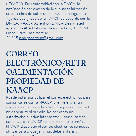
("DMCA"). De conformidad con la DMCA, la
notificación por escrito de la supuesta infracción
de derechos de autor debe enviarse al siguiente
Agente designado de la NAACP de acuerdo con la
DMCA: NAACP, Attention DMCA Designated
Agent, NAACP National Headquarters, 4805 Mt.
Hope Drive, Baltimore MD
21215,
naacptechtem@gmail.com
.
CORREO
ELECTRÓNICO/RETR
OALIMENTACIÓN
PROPIEDAD DE
NAACP
Puede optar por utilizar el correo electrónico para
comunicarse con la NAACP. Si elige enviar un
correo electrónico a la NAACP, sepa que Internet
no es seguro ni privado, las personas no
autorizadas pueden interceptar y leer el correo
que envía a la NAACP o el correo que le envía la
NAACP. Dado que el correo electrónico se puede
utilizar para propagar virus, debe instalar y