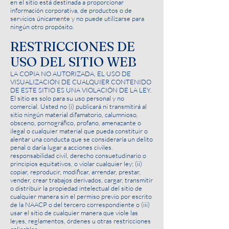
en el sitio está destinada a proporcionar
información corporativa, de productos o de
servicios únicamente y no puede utilizarse para
ningún otro propósito.
RESTRICCIONES DE
USO DEL SITIO WEB
LA COPIA NO AUTORIZADA, EL USO DE
VISUALIZACIÓN DE CUALQUIER CONTENIDO
DE ESTE SITIO ES UNA VIOLACIÓN DE LA LEY.
El sitio es solo para su uso personal y no
comercial. Usted no (i) publicará ni transmitirá al
sitio ningún material difamatorio, calumnioso,
obsceno, pornográfico, profano, amenazante o
ilegal o cualquier material que pueda constituir o
alentar una conducta que se consideraría un delito
penal o daría lugar a acciones civiles.
responsabilidad civil, derecho consuetudinario o
principios equitativos, o violar cualquier ley; (ii)
copiar, reproducir, modificar, arrendar, prestar,
vender, crear trabajos derivados, cargar, transmitir
o distribuir la propiedad intelectual del sitio de
cualquier manera sin el permiso previo por escrito
de la NAACP o del tercero correspondiente o (iii)
usar el sitio de cualquier manera que viole las
leyes, reglamentos, órdenes u otras restricciones