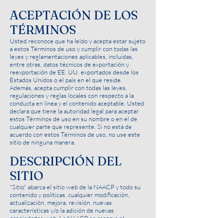
ACEPTACIÓN DE LOS
TÉRMINOS
Usted reconoce que ha leído y acepta estar sujeto
a estos Términos de uso y cumplir con todas las
leyes y reglamentaciones aplicables, incluidas,
entre otras, datos técnicos de exportación y
reexportación de EE. UU. exportados desde los
Estados Unidos o el país en el que reside.
Además, acepta cumplir con todas las leyes,
regulaciones y reglas locales con respecto a la
conducta en línea y el contenido aceptable. Usted
declara que tiene la autoridad legal para aceptar
estos Términos de uso en su nombre o en el de
cualquier parte que represente. Si no está de
acuerdo con estos Términos de uso, no use este
sitio de ninguna manera.
DESCRIPCIÓN DEL
SITIO
"Sitio" abarca el sitio web de la NAACP y todo su
contenido y políticas, cualquier modificación,
actualización, mejora, revisión, nuevas
características y/o la adición de nuevas