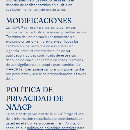
propiedades web. La NAACP se reserva el
derecho de realizar cambios en el sitio en
cualquier momento y sin previo aviso.
MODIFICACIONES
La NAACP se reserva el derecho de revisar,
complementar, actualizar, eliminar y cambiar estos
Términos de uso en cualquier momento a su
exclusivo criterio y sin previo aviso. Todos los
cambios en los Términos de uso entran en
vigencia inmediatamente después de su
publicación. Su uso continuado de este sitio
después de cualquier cambio en estos Términos
de uso significará que acepta esos cambios. La
NAACP también puede cambiar o imponer tarifas
por productos y servicios proporcionados a través
de la
POLÍTICA DE
PRIVACIDAD DE
NAACP
La política de privacidad de la NAACP rige el uso
de la información recopilada o proporcionada por
usted en el sitio. Para obtener más información,
consulte our
política de privacidad completa
para