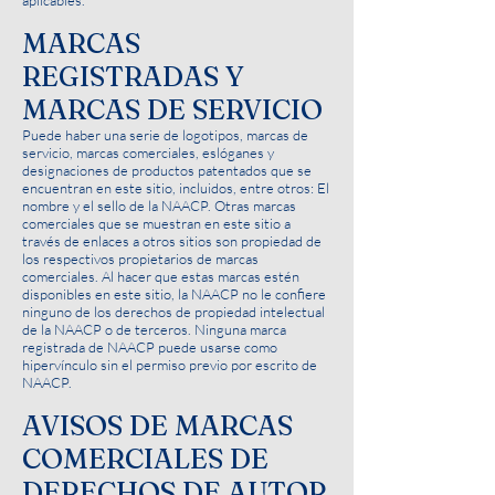
aplicables.
MARCAS
REGISTRADAS Y
MARCAS DE SERVICIO
Puede haber una serie de logotipos, marcas de
servicio, marcas comerciales, eslóganes y
designaciones de productos patentados que se
encuentran en este sitio, incluidos, entre otros: El
nombre y el sello de la NAACP. Otras marcas
comerciales que se muestran en este sitio a
través de enlaces a otros sitios son propiedad de
los respectivos propietarios de marcas
comerciales. Al hacer que estas marcas estén
disponibles en este sitio, la NAACP no le confiere
ninguno de los derechos de propiedad intelectual
de la NAACP o de terceros. Ninguna marca
registrada de NAACP puede usarse como
hipervínculo sin el permiso previo por escrito de
NAACP.
AVISOS DE MARCAS
COMERCIALES DE
DERECHOS DE AUTOR