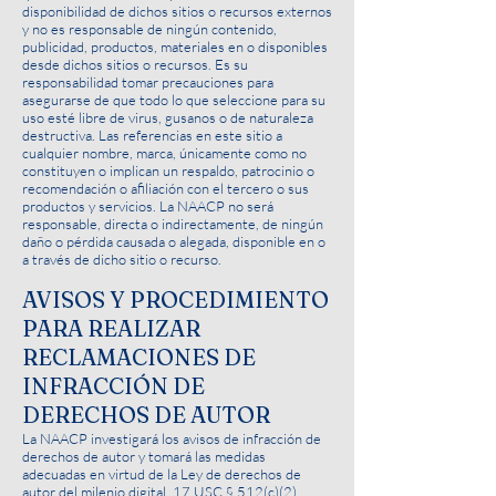
disponibilidad de dichos sitios o recursos externos
y no es responsable de ningún contenido,
publicidad, productos, materiales en o disponibles
desde dichos sitios o recursos. Es su
responsabilidad tomar precauciones para
asegurarse de que todo lo que seleccione para su
uso esté libre de virus, gusanos o de naturaleza
destructiva. Las referencias en este sitio a
cualquier nombre, marca, únicamente como no
constituyen o implican un respaldo, patrocinio o
recomendación o afiliación con el tercero o sus
productos y servicios. La NAACP no será
responsable, directa o indirectamente, de ningún
daño o pérdida causada o alegada, disponible en o
a través de dicho sitio o recurso.
AVISOS Y PROCEDIMIENTO
PARA REALIZAR
RECLAMACIONES DE
INFRACCIÓN DE
DERECHOS DE AUTOR
La NAACP investigará los avisos de infracción de
derechos de autor y tomará las medidas
adecuadas en virtud de la Ley de derechos de
autor del milenio digital, 17 USC § 512(c)(2)