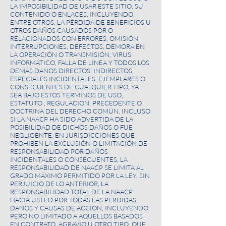
LA IMPOSIBILIDAD DE USAR ESTE SITIO, SU
CONTENIDO O ENLACES, INCLUYENDO,
ENTRE OTROS, LA PÉRDIDA DE BENEFICIOS U
OTROS DAÑOS CAUSADOS POR O
RELACIONADOS CON ERRORES, OMISIÓN,
INTERRUPCIONES, DEFECTOS, DEMORA EN
LA OPERACIÓN O TRANSMISIÓN, VIRUS
INFORMÁTICO, FALLA DE LÍNEA Y TODOS LOS
DEMÁS DAÑOS DIRECTOS, INDIRECTOS,
ESPECIALES INCIDENTALES, EJEMPLARES O
CONSECUENTES DE CUALQUIER TIPO, YA
SEA BAJO ESTOS TÉRMINOS DE USO,
ESTATUTO , REGULACIÓN, PRECEDENTE O
DOCTRINA DEL DERECHO COMÚN, INCLUSO
SI LA NAACP HA SIDO ADVERTIDA DE LA
POSIBILIDAD DE DICHOS DAÑOS O FUE
NEGLIGENTE. EN JURISDICCIONES QUE
PROHIBEN LA EXCLUSIÓN O LIMITACIÓN DE
RESPONSABILIDAD POR DAÑOS
INCIDENTALES O CONSECUENTES, LA
RESPONSABILIDAD DE NAACP SE LIMITA AL
GRADO MÁXIMO PERMITIDO POR LA LEY. SIN
PERJUICIO DE LO ANTERIOR, LA
RESPONSABILIDAD TOTAL DE LA NAACP
HACIA USTED POR TODAS LAS PÉRDIDAS,
DAÑOS Y CAUSAS DE ACCIÓN, INCLUYENDO
PERO NO LIMITADO A AQUELLOS BASADOS
EN CONTRATO, AGRAVIO U OTRO TIPO, QUE