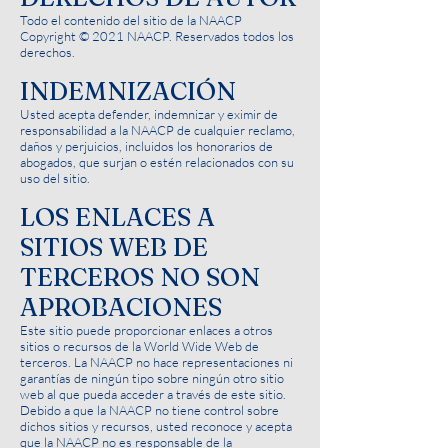
Todo el contenido del sitio de la NAACP
Copyright © 2021 NAACP. Reservados todos los
derechos.
INDEMNIZACIÓN
Usted acepta defender, indemnizar y eximir de
responsabilidad a la NAACP de cualquier reclamo,
daños y perjuicios, incluidos los honorarios de
abogados, que surjan o estén relacionados con su
uso del sitio.
LOS ENLACES A
SITIOS WEB DE
TERCEROS NO SON
APROBACIONES
Este sitio puede proporcionar enlaces a otros
sitios o recursos de la World Wide Web de
terceros. La NAACP no hace representaciones ni
garantías de ningún tipo sobre ningún otro sitio
web al que pueda acceder a través de este sitio.
Debido a que la NAACP no tiene control sobre
dichos sitios y recursos, usted reconoce y acepta
que la NAACP no es responsable de la