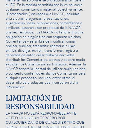
mantener un software de protección antivirus en
su PC. En la medida permitida por la ley aplicable,
cualquier comentario o material (colectivamente,
"Comentarios") enviados a la NAACP, incluidas,
entre otras, preguntas, presentaciones,
sugerencias, ideas, publicaciones, comentarios o
similares, pasarán a ser propiedad de la NAACP
una vez recibidos. . La NAACP no tendrá ninguna
obligación de ningún tipo con respecto a dichos
Comentarios y será libre de modificar, copiar,
realizar, publicar, transmitir, reproducir, usar,
exhibir, divulgar, exhibir, transformar, registrar
derechos de autor, crear trabajos derivados,
distribuir los Comentarios. a otros y de otro modo
explotar los Comentarios sin limitación. Además, la
NAACP tendrá la libertad de utilizar cualquier idea
o concepto contenido en dichos Comentarios para
cualquier propósito, incluido, entre otros, el
desarrollo de productos que incorporen dicha
información.
LIMITACIÓN DE
RESPONSABILIDAD
LA NAACP NO SERÁ RESPONSABLE ANTE
USTED NI NINGÚN TERCERO POR
CUALQUIER DAÑO DE CUALQUIER TIPO QUE
SURJA O ESTÉ RELACIONADO CON EL USO O