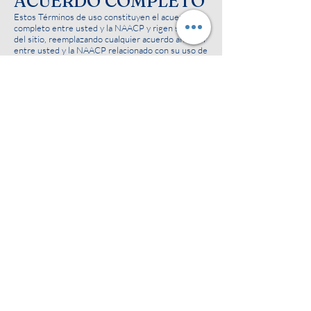
ACUERDO COMPLETO
Estos Términos de uso constituyen el acuerdo
completo entre usted y la NAACP y rigen su uso
del sitio, reemplazando cualquier acuerdo anterior
entre usted y la NAACP relacionado con su uso de
este sitio.
USO DE SERVICIOS DE
COMUNICACIÓN
En el futuro, el sitio de la NAACP puede contener
servicios de tablones de anuncios, áreas de chat,
grupos de noticias, foros, comunidades, páginas
web personales, calendarios y/u otras
instalaciones de mensajes o comunicaciones
diseñadas para permitirle comunicarse con el
público en general o con un grupo
(colectivamente, "Servicios de comunicación").
Usted acepta usar los Servicios de comunicación
solo para publicar, enviar y recibir mensajes y
material que sea adecuado y esté relacionado con
el Servicio de comunicación en particular. A modo
de ejemplo, y no como una limitación, usted acepta
que al utilizar un Servicio de comunicación, no
podrá:
Difamar, abusar, hara
ss, acechar, violar los