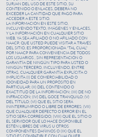
SURJAN DEL USO DE ESTE SITIO, SU
CONTENIDO O ENLACES, DEBERÁ NO
EXCEDER LA CANTIDAD QUE PAGÓ PARA
ACCEDER A ESTE SITIO.
LA INFORMACIÓN EN ESTE SITIO,
INCLUYENDO TEXTO, IMÁGENES Y ENLACES,
Y LA INFORMACIÓN EN CUALQUIER SITIO
WEB, YA SEA AFILIADO O NO AFILIADO CON
NAACP, QUE USTED PUEDE VISITAR A TRAVÉS
DEL SITIO, ES PROPORCIONADA "TAL CUAL"
POR NAACP PARA CONVENIENCIA DE TODOS
LOS USUARIOS , SIN REPRESENTACIÓN O
GARANTÍA DE NINGÚN TIPO PARA USTED O
NINGÚN TERCERO, INCLUYENDO, ENTRE
OTRAS, CUALQUIER GARANTÍA EXPLÍCITA O
IMPLÍCITA (I) DE COMERCIABILIDAD O
IDONEIDAD PARA UN PROPÓSITO EN
PARTICULAR; (II) DEL CONTENIDO O
EXACTITUD DE LA INFORMACIÓN; (III) DE NO
INFRACCIÓN; (IV) DEL GOCE TRANQUILO; (V)
DEL TÍTULO; (VI) QUE EL SITIO SERÁ
ININTERRUMPIDO O LIBRE DE ERRORES; (VII)
QUE CUALQUIER DEFECTO O ERROR EN EL
SITIO SERÁ CORREGIDO; (VIII) QUE EL SITIO O
EL SERVIDOR QUE LO HACE DISPONIBLE
ESTÉN LIBRES DE VIRUS U OTROS
COMPONENTES DAÑINOS O (IX) QUE EL
SITIO ES COMPATIBLE CON CUALQUIER