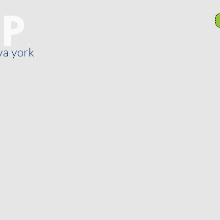
va york
General
Recursos
Comités de sucursal