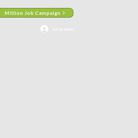
Million Job Campaign
Iniciar sesión
Search Results
More