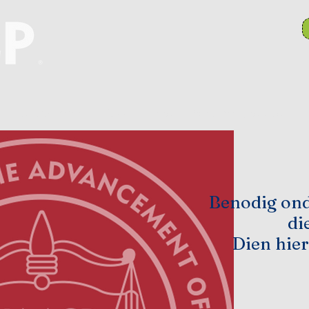
Hulpbronne
Takkomitees
Search Results
P
Benodig ond
di
Dien hier