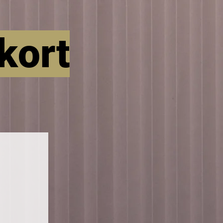
kort
s