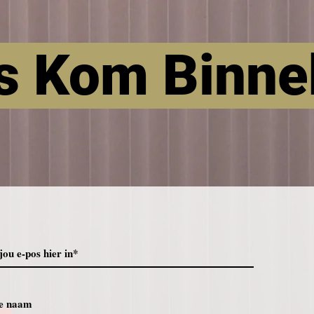
s Kom Binne
Registreer om die eerste te wees wat weet wanneer on
regstreeks gaan.