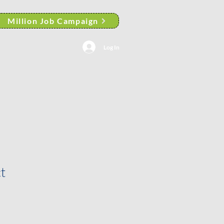
Million Job Campaign
Log In
ortfolio
General
More
t