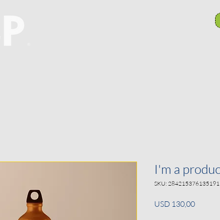
Hulpbronne
Takkomitees
Search Results
P
I'm a produc
SKU: 284215376135191
Price
USD 130,00