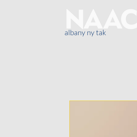
albany ny tak
Oor ons
Blog
General