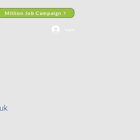
Million Job Campaign
Log In
ortfolio
General
More
duk