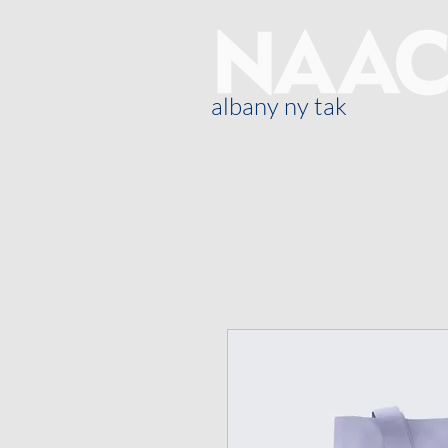
albany ny tak
Oor ons
Blog
General