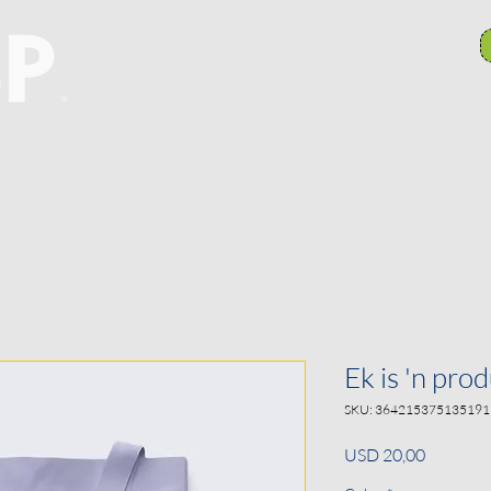
Hulpbronne
Takkomitees
Search Results
P
Ek is 'n pro
SKU: 364215375135191
Price
USD 20,00