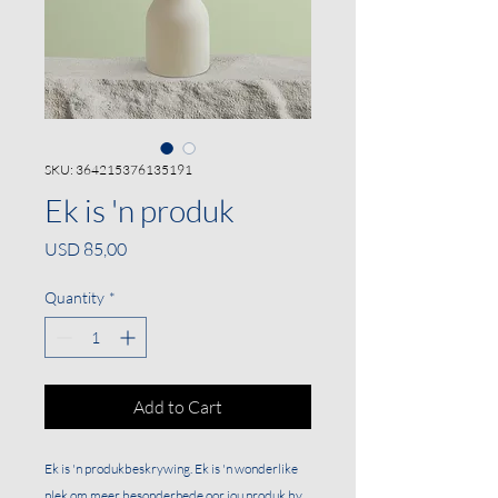
SKU: 364215376135191
Ek is 'n produk
Price
USD 85,00
Quantity
*
Add to Cart
Ek is 'n produkbeskrywing. Ek is 'n wonderlike 
plek om meer besonderhede oor jou produk by 