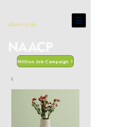
albany ny tak
Million Job Campaign